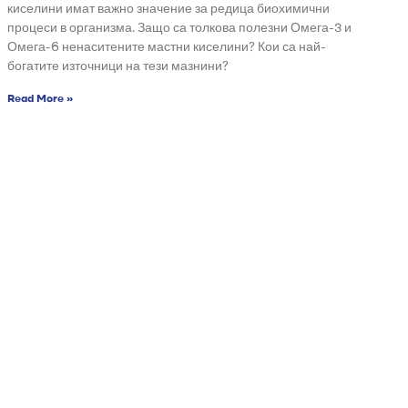
киселини имат важно значение за редица биохимични
процеси в организма. Защо са толкова полезни Омега-3 и
Омега-6 ненаситените мастни киселини? Кои са най-
богатите източници на тези мазнини?
Read More »