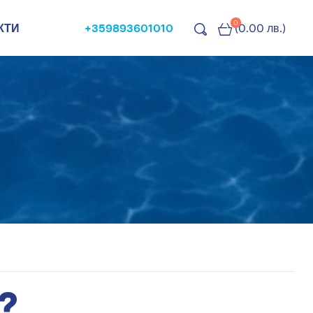
0
КТИ
+359893601010
(0.00 лв.)
?