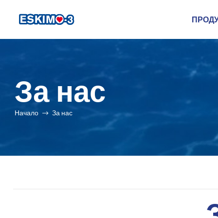
ПРОД
Eskimo-
3
За нас
|
Натурално
Начало
За нас
рибено
масло
Поръчайте
онлайн
на
изгодна
цена