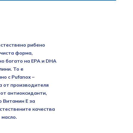
естествено рибено
-чиста форма,
о богато на EPA и DHA
лини. То е
но с Pufanox –
а от производителя
от антиоксиданти,
 Витамин E за
стествените качества
 масло.