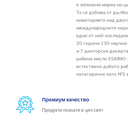
е запазена марка на ш
То се добива от дълб
акваторията над дват
международните норми
едно от най-изследва
20 години 130 научни
и 7 докторски дисерта
рибено масло ESKIMO-
естествено добито риб
категорично като №1 в
Премиум качество
Продукти познати в цял свят