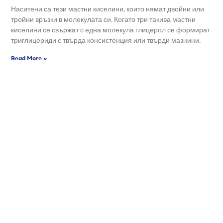
Наситени са тези мастни киселини, които нямат двойни или
тройни връзки в молекулата си. Когато три такива мастни
киселини се свържат с една молекула глицерол се формират
триглицериди с твърда консистенция или твърди мазнини.
Read More »