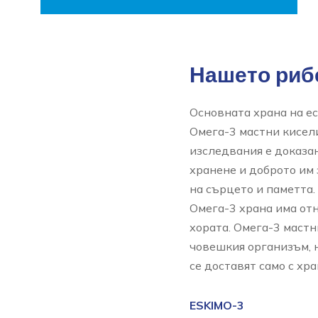
Нашето риб
Основната храна на ес
Омега-3 мастни кисел
изследвания е доказа
хранене и доброто им 
на сърцето и паметта.
Омега-3 храна има от
хората. Омега-3 маст
човешкия организъм, н
се доставят само с хра
ESKIMO-3