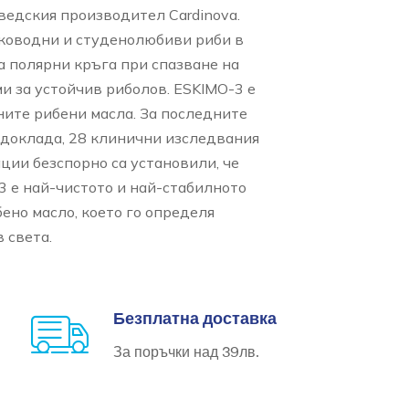
ведския производител Cardinova.
оководни и студенолюбиви риби в
а полярни кръга при спазване на
 за устойчив риболов. ESKIMO-3 е
ните рибени масла. За последните
 доклада, 28 клинични изследвания
ции безспорно са установили, че
3 е най-чистото и най-стабилното
ено масло, което го определя
 света.
Безплатна доставка
За поръчки над 39лв.