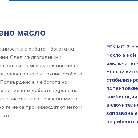
ено масло
ESKIMO-3 е 
кимосите е рибата – богата на
масло в най
ини. След дългогодишни
изключителн
на връзката между начина им на
мастни кисе
здравословно състояние, особено
стабилизира
 Потвърдено е, че богата на
патентован
ношение към доброто здраве на
комбинация 
ните киселини са необходими на
включително
о те не се произвеждат от него и
запазване е
ната.
на рибеното