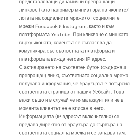
представляващи динамични препращащи
линкове (като например миниатюра на иконите/
логата на социалните мрежи) от социалните
мрежи Facebook и Instagram, както и към
платформата YouTube. При кликване с мишката
върху иконата, клиентът се съгласява да
комуникира със съответната платформа и
платформата вижда неговия IP адрес.
С активирането на съответен бутон (съдържащ
препращащ линк), съответната социална мрежа
получава информация, че браузърът е потърсил
съответната страница от нашия Уебсайт. Това
важи също и в случай че няма акаунт или че в
момента клиентът не е вписан в него.
Информацията (IP адресът включително) се
предава директно от браузъра до сървъра на
съответната социална мрежа и се запазва там.