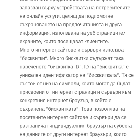
запазван върху устройствата на потребителите
на онлайн услуги, целящ да подпомогне
съхраняването на предпочитанията и друга
информация, използвана на уеб страниците/
екраните, които посещават клиентите.
Много интернет сайтове и сървъри използват
“бисквитки”. Много бисквитки съдържат така
нареченото “бисквитка ID”. ID на “бисквитка” е
уникален идентификатор на “бисквитката”. Тя се
състои от низ на символи, които могат да бъдат
присвоени от интернет страници и сървъри към
конкретния интернет браузър, в който е
съхранена “бисквитката”. Това позволява на
посетените интернет сайтове и сървъри да се
разграничат индивидуалния браузър на субекта
на данните от други интернет браузъри, които