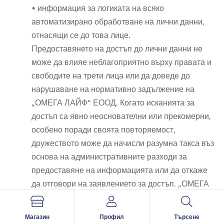
• информация за логиката на всяко
автоматизирано обработване на лични данни,
отнасящи се до това лице.
Предоставянето на достъп до лични данни не
може да влияе неблагоприятно върху правата и
свободите на трети лица или да доведе до
нарушаване на нормативно задължение на
„ОМЕГА ЛАЙФ“ ЕООД. Когато исканията за
достъп са явно неоснователни или прекомерни,
особено поради своята повторяемост,
дружеството може да начисли разумна такса въз
основа на административните разходи за
предоставяне на информацията или да откаже
да отговори на заявлението за достъп. „ОМЕГА
ЛАЙФ“ ЕООД преценява за всеки отделен
случай дали дадено искане е явно
Магазин
Профил
Търсене