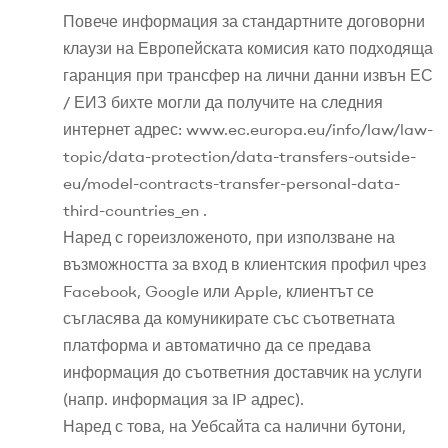
Повече информация за стандартните договорни
клаузи на Европейската комисия като подходяща
гаранция при трансфер на лични данни извън ЕС
/ ЕИЗ бихте могли да получите на следния
интернет адрес: www.ec.europa.eu/info/law/law-
topic/data-protection/data-transfers-outside-
eu/model-contracts-transfer-personal-data-
third-countries_en .
Наред с гореизложеното, при използване на
възможността за вход в клиентския профил чрез
Facebook, Google или Apple, клиентът се
съгласява да комуникирате със съответната
платформа и автоматично да се предава
информация до съответния доставчик на услуги
(напр. информация за IP адрес).
Наред с това, на Уебсайта са налични бутони,