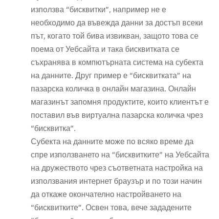
използва “бисквитки”, например не е
необходимо да въвежда данни за достъп всеки
път, когато той бива извикван, защото това се
поема от Уебсайта и така бисквитката се
съхранява в компютърната система на субекта
на данните. Друг пример е “бисквитката” на
пазарска количка в онлайн магазина. Онлайн
магазинът запомня продуктите, които клиентът е
поставил във виртуална пазарска количка чрез
“бисквитка”.
Субекта на данните може по всяко време да
спре използването на “бисквитките” на Уебсайта
на дружеството чрез съответната настройка на
използвания интернет браузър и по този начин
да откаже окончателно настройването на
“бисквитките”. Освен това, вече зададените